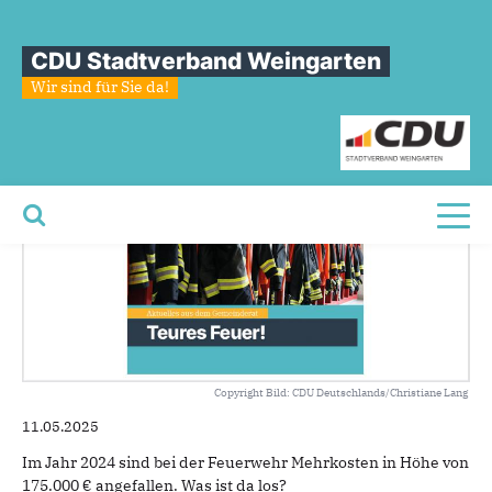
Sie sind hier
»
Teures Feuer!
CDU Stadtverband Weingarten
Teures
Feuer!
Wir sind für Sie da!
Toggl
Copyright Bild: CDU Deutschlands/Christiane Lang
11.05.2025
Im Jahr 2024 sind bei der Feuerwehr Mehrkosten in Höhe von
175.000 € angefallen. Was ist da los?